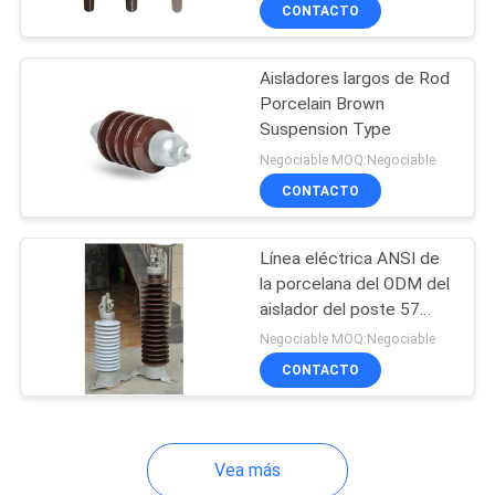
CONTACTO
CONTROL
Aisladores largos de Rod
DE
Porcelain Brown
CALIDAD
Suspension Type
Negociable MOQ:Negociable
ÉNTRENOS
CONTACTO
EN
Línea eléctrica ANSI de
CONTACTO
la porcelana del ODM del
CON
aislador del poste 57
series
Negociable MOQ:Negociable
CONTACTO
NOTICIAS
MAPA
Vea más
DEL