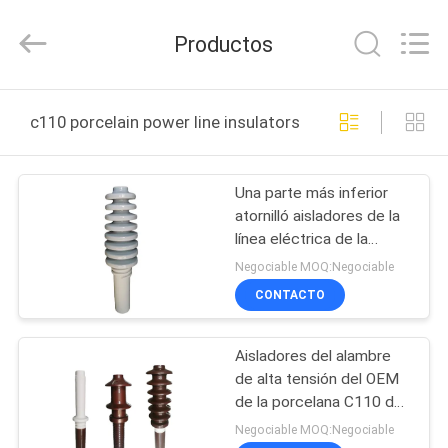
2020
-
2025
Productos
Changsha
Power
Electric
Co.,Ltd..
All
HOGAR
Rights
c110 porcelain power line insulators fabricación en líne
Reserved.
PRODUCTOS
Una parte más inferior
atornilló aisladores de la
SOBRE
línea eléctrica de la
NOSOTROS
porcelana de la
Negociable MOQ:Negociable
porcelana C110 34.5kV
CONTACTO
VIAJE
Aisladores del alambre
DE
de alta tensión del OEM
LA
de la porcelana C110 de
la clase del IEC
FÁBRICA
Negociable MOQ:Negociable