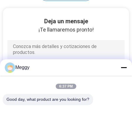
SITIO
Deja un mensaje
PRIVACY
¡Te llamaremos pronto!
POLICY
Meggy
6:37 PM
Good day, what product are you looking for?
Categorías Populares
Todos
Aisladores De La 
Línea Aislador De La 