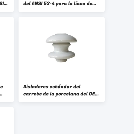
SI
del ANSI 53-4 para la línea de
transmisión
te
Aisladores estándar del
carrete de la porcelana del OEM
1.5KV del IEC