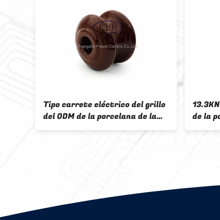
rete
Tipo carrete eléctrico del grillo
13.3KN
NSI
del ODM de la porcelana de la
de la p
clase del ANSI de la distancia de
para l
contorneamiento del aislador