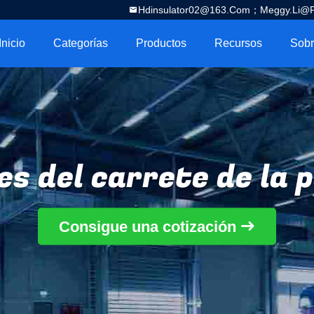
Hdinsulator02@163.com；Meggy.Li@por
Inicio
Categorías
Productos
Recursos
es del carrete de la 
Consigue una cotización