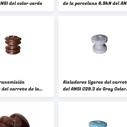
ANSI del color verde
de la porcelana 8.9kN del AN
53-3 del color
transmisión
Aisladores ligeros del carre
 del carrete de la
del ANSI C29.3 de Gray Color
del ANSI 53-1 de 9kN
18kN