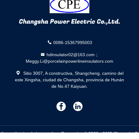
Changsha Power Electric Co.,Ltd.
0086-15367995003
hdinsulator02@163.com；
Meggy.Li@porcelainpowerlineinsulators.com
Sitio 3007, A constructiva, Shangcheng, camino del
este Xingsha, ciudad de Changsha, provincia de Hunán
de No.47 Kaiyuan.
描
描
述
述
línea eléctrica de la porcelana Proveedor. © 2020 - 2025 Changsha Pow