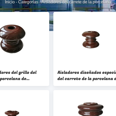
Inicio
-
Categorías
-
Aisladores del carrete de la porcelana
ores del grillo del
Aisladores diseñados especi
 porcelana de
del carrete de la porcelana 
ized
la altura 93m m de Brown