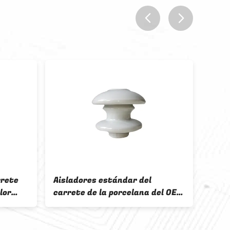
prev
next
rrete
Aisladores estándar del
Tipo 
lor
carrete de la porcelana del OEM
ODM 
1.5KV del IEC
Cust