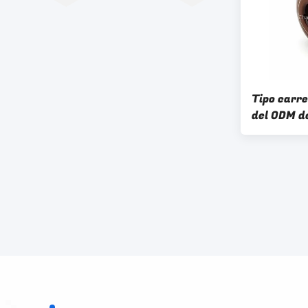
Tipo carre
del ODM de
clase del 
contornea