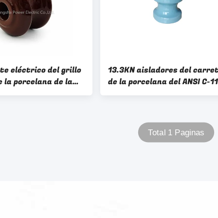
te eléctrico del grillo
13.3KN aisladores del carre
 la porcelana de la
de la porcelana del ANSI C-1
ANSI de la distancia de
para la transmisión
miento del aislador
Total 1 Paginas