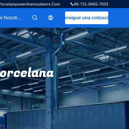
celainpowerlineinsulators.com
86-731-8465-7833
Sobre Nosotros
Consigue una cotización
描述
描述
porcelana