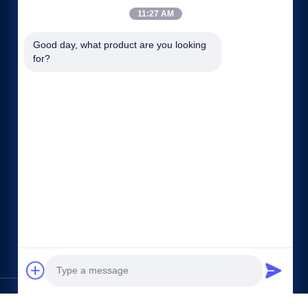
11:27 AM
Good day, what product are you looking 
for?
Enlaces rápidos
Perfil de la empresa
Visita a la fábrica
Control de Calidad
Mapa del Sitio
Política de privacidad
Contacto
er Electric Co.,Ltd.. All Rights Reserved.