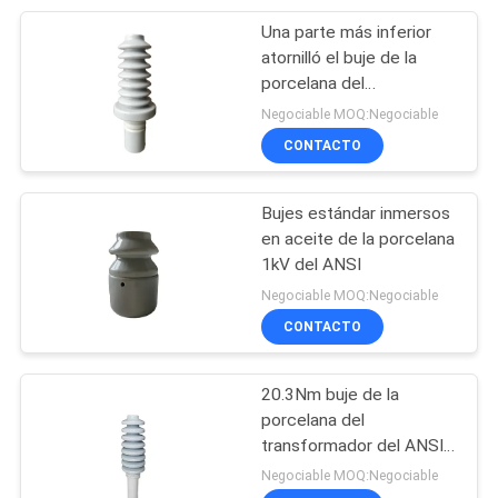
Una parte más inferior
12
atornilló el buje de la
Aisladores de la
porcelana del
transformador del IEC
Negociable MOQ:Negociable
tensión de la
25kV
CONTACTO
porcelana
Bujes estándar inmersos
en aceite de la porcelana
1kV del ANSI
21
Negociable MOQ:Negociable
Aislador de
CONTACTO
suspensión de la
20.3Nm buje de la
porcelana
porcelana del
transformador del ANSI
18kV para la distribución
Negociable MOQ:Negociable