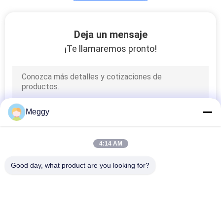
Recorte del fusible
Deja un mensaje
de la porcelana
¡Te llamaremos pronto!
Meggy
4:14 AM
Good day, what product are you looking for?
Categorías Populares
Todos
Aisladores De La 
Línea Aislador De La 