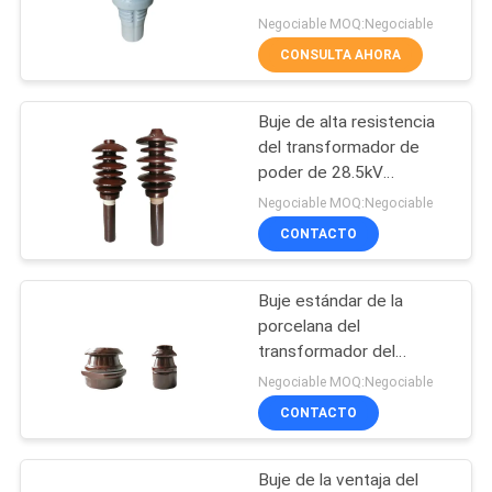
Negociable MOQ:Negociable
SITIO
CONSULTA AHORA
24
PRIVACY
Buje de alta resistencia
Buje aislado gas
POLICY
del transformador de
poder de 28.5kV
30NF250
Negociable MOQ:Negociable
CONTACTO
Buje estándar de la
18
porcelana del
transformador del
forrar a la asamblea
estruendo 1KV DT1-
Negociable MOQ:Negociable
3150A
CONTACTO
Buje de la ventaja del