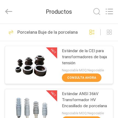
2020
-
2025
Productos
Changsha
Power
Electric
Co.,Ltd..
All
HOGAR
40
Rights
Porcelana Buje de la porcelana del transformador
Reserved.
Aisladores de la
PRODUCTOS
línea eléctrica de la
HOT
Estándar de la CEI para
transformadores de baja
porcelana
SOBRE
tensión
NOSOTROS
Negociable MOQ:Negociable
CONSULTA AHORA
85
VIAJE
Línea aislador de la
HOT
Estándar ANSI 36kV
DE
Transformador HV
LA
porcelana del poste
Encasillado de porcelana
FÁBRICA
Negociable MOQ:Negociable