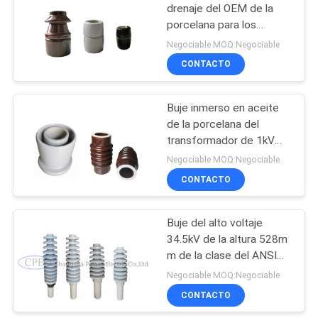
drenaje del OEM de la
porcelana para los
16
transformadores de la
Negociable MOQ:Negociable
distribución
Aisladores del pilar
CONTACTO
de la porcelana
Buje inmerso en aceite
de la porcelana del
transformador de 1kV
DT1-3150
Negociable MOQ:Negociable
CONTACTO
14
Aisladores del
Buje del alto voltaje
34.5kV de la altura 528m
carrete de la
m de la clase del ANSI
porcelana
del transformador
Negociable MOQ:Negociable
CONTACTO