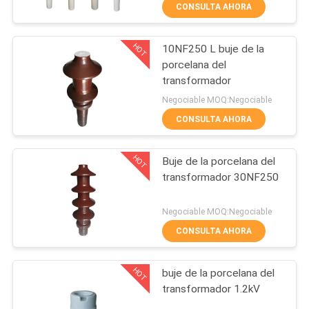
CONSULTA AHORA
CONTROL
HOT
10NF250 L buje de la
DE
33
porcelana del
CALIDAD
transformador
Aislador sólido del
Negociable MOQ:Negociable
poste de la estación
ÉNTRENOS
CONSULTA AHORA
de la base
EN
HOT
Buje de la porcelana del
CONTACTO
transformador 30NF250
CON
93
Negociable MOQ:Negociable
Buje de la porcelana
CONSULTA AHORA
NOTICIAS
del transformador
HOT
buje de la porcelana del
MAPA
transformador 1.2kV
DEL