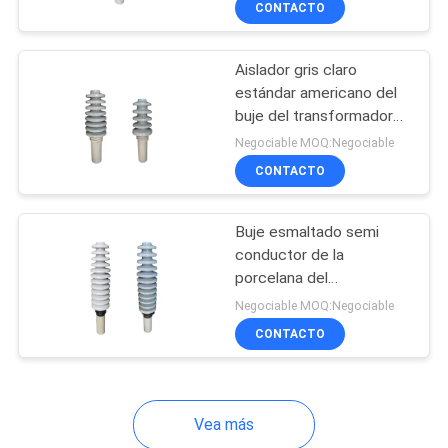
CONTACTO
19
Pin Type Porcelain
Aislador gris claro
Insulator
estándar americano del
buje del transformador
15kV
Negociable MOQ:Negociable
CONTACTO
16
Buje esmaltado semi
conductor de la
Aislador del
porcelana del
transformador del alto
pararrayos
Negociable MOQ:Negociable
voltaje
CONTACTO
Vea más
9