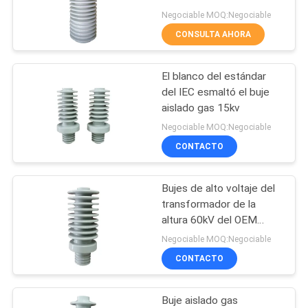
Negociable MOQ:Negociable
SITIO
CONSULTA AHORA
24
PRIVACY
El blanco del estándar
Buje aislado gas
POLICY
del IEC esmaltó el buje
aislado gas 15kv
Negociable MOQ:Negociable
CONTACTO
Bujes de alto voltaje del
18
transformador de la
altura 60kV del OEM
forrar a la asamblea
363m m
Negociable MOQ:Negociable
CONTACTO
Buje aislado gas