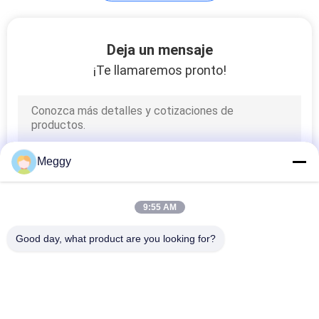
Recorte del fusible
Deja un mensaje
de la porcelana
¡Te llamaremos pronto!
Meggy
9:55 AM
Good day, what product are you looking for?
Categorías Populares
Todos
Aisladores De La 
Línea Aislador De La 