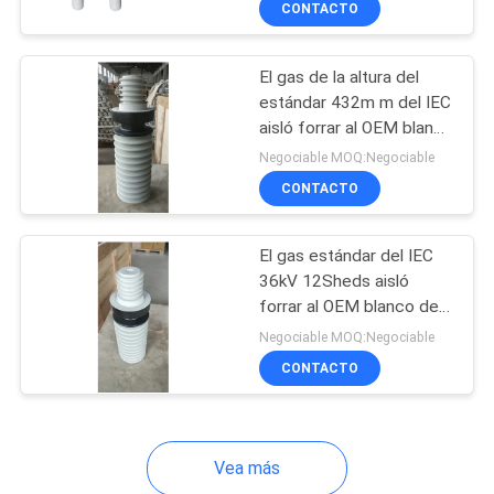
CONTACTO
19
Pin Type Porcelain
El gas de la altura del
Insulator
estándar 432m m del IEC
aisló forrar al OEM blanco
del color
Negociable MOQ:Negociable
CONTACTO
16
El gas estándar del IEC
36kV 12Sheds aisló
Aislador del
forrar al OEM blanco del
color
pararrayos
Negociable MOQ:Negociable
CONTACTO
Vea más
9