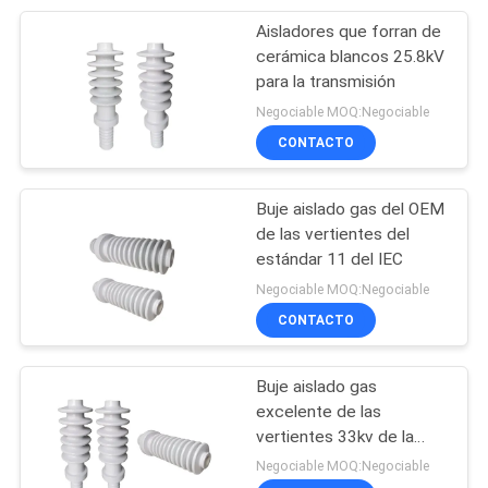
Aisladores que forran de
12
cerámica blancos 25.8kV
Aisladores de la
para la transmisión
Negociable MOQ:Negociable
tensión de la
CONTACTO
porcelana
Buje aislado gas del OEM
de las vertientes del
estándar 11 del IEC
21
Negociable MOQ:Negociable
Aislador de
CONTACTO
suspensión de la
Buje aislado gas
porcelana
excelente de las
vertientes 33kv de la
carga que falla 13
Negociable MOQ:Negociable