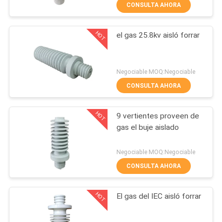
CONSULTA AHORA
CONTROL
HOT
el gas 25.8kv aisló forrar
DE
33
CALIDAD
Aislador sólido del
Negociable MOQ:Negociable
poste de la estación
ÉNTRENOS
CONSULTA AHORA
de la base
EN
HOT
9 vertientes proveen de
CONTACTO
gas el buje aislado
CON
93
Negociable MOQ:Negociable
Buje de la porcelana
CONSULTA AHORA
NOTICIAS
del transformador
HOT
El gas del IEC aisló forrar
MAPA
DEL