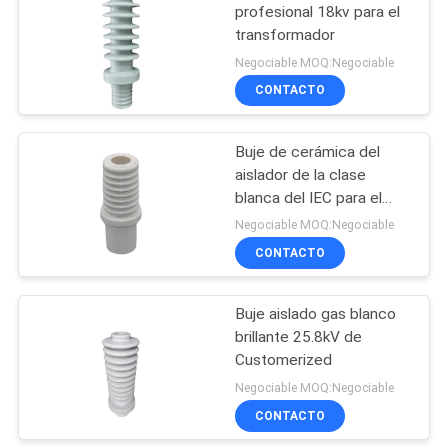
profesional 18kv para el
transformador
16
Negociable MOQ:Negociable
Aisladores del pilar
CONTACTO
de la porcelana
Buje de cerámica del
aislador de la clase
blanca del IEC para el
transformador
Negociable MOQ:Negociable
CONTACTO
14
Aisladores del
Buje aislado gas blanco
brillante 25.8kV de
carrete de la
Customerized
porcelana
Negociable MOQ:Negociable
CONTACTO