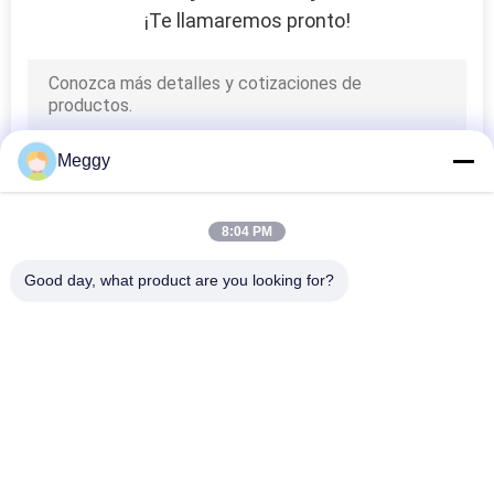
¡Te llamaremos pronto!
Meggy
8:04 PM
Good day, what product are you looking for?
Categorías Populares
Todos
Aisladores De La 
Línea Aislador De La 
Línea Eléctrica De 
Porcelana Del Poste
La Porcelana
Aislador Sólido Del 
Buje De La 
Poste De La 
Porcelana Del 