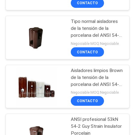
CONTACTO
CONTROL
Tipo normal aisladores
DE
de la tensión de la
CALIDAD
porcelana del ANSI 54-3
para la transmisión
Negociable MOQ:Negociable
ÉNTRENOS
CONTACTO
EN
Aisladores limpios Brown
CONTACTO
de la tensión de la
CON
porcelana del ANSI 54-4
de los aisladores 89KN
Negociable MOQ:Negociable
de la tensión o gris
CONTACTO
NOTICIAS
ANSI profesional 53kN
MAPA
54-2 Guy Strain Insulator
DEL
Porcelain