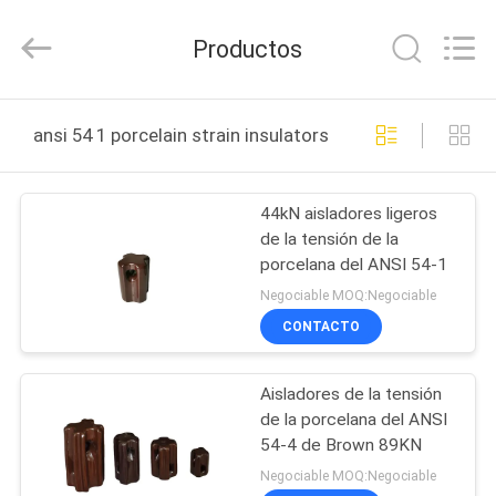
2020
-
2025
Productos
Changsha
Power
Electric
Co.,Ltd..
All
HOGAR
Rights
ansi 54 1 porcelain strain insulators fabricación en línea
Reserved.
PRODUCTOS
44kN aisladores ligeros
de la tensión de la
SOBRE
porcelana del ANSI 54-1
NOSOTROS
Negociable MOQ:Negociable
CONTACTO
VIAJE
Aisladores de la tensión
DE
de la porcelana del ANSI
LA
54-4 de Brown 89KN
FÁBRICA
Negociable MOQ:Negociable