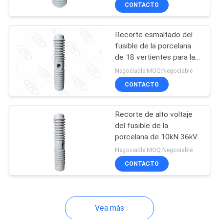
CONTACTO
CONTROL
Recorte esmaltado del
DE
fusible de la porcelana
CALIDAD
de 18 vertientes para la
línea de la distribución
Negociable MOQ:Negociable
36kV
ÉNTRENOS
CONTACTO
EN
Recorte de alto voltaje
CONTACTO
del fusible de la
CON
porcelana de 10kN 36kV
Negociable MOQ:Negociable
CONTACTO
NOTICIAS
MAPA
Vea más
DEL