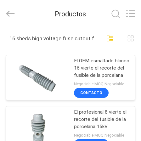
2020
-
2025
Productos
Changsha
Power
Electric
Co.,Ltd..
All
HOGAR
Rights
16 sheds high voltage fuse cutout fabricación en línea
Reserved.
PRODUCTOS
El OEM esmaltado blanco
16 vierte el recorte del
SOBRE
fusible de la porcelana
NOSOTROS
Negociable MOQ:Negociable
CONTACTO
VIAJE
El profesional 8 vierte el
DE
recorte del fusible de la
LA
porcelana 15kV
FÁBRICA
Negociable MOQ:Negociable